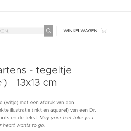
WINKELWAGEN
rtens - tegeltje
e') - 13x13 cm
je (witje) met een afdruk van een
e illustratie (inkt en aquarel) van een Dr.
oots en de tekst:
May your feet take you
 heart wants to go.