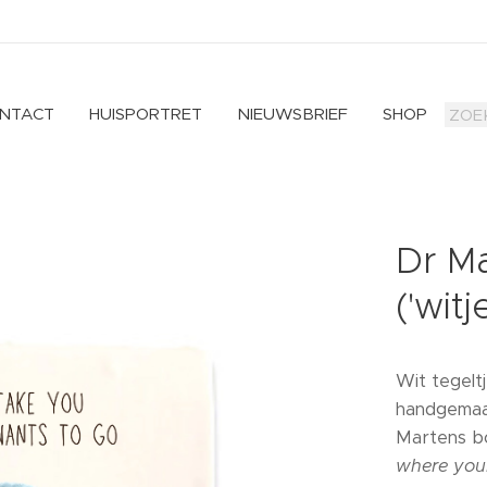
NTACT
HUISPORTRET
NIEUWSBRIEF
SHOP
Dr Ma
('witj
Wit tegelt
handgemaakt
Martens b
where your