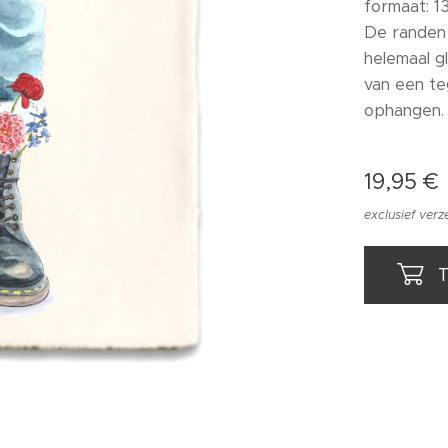
formaat: 13
De randen 
helemaal g
van een te
ophangen.
19,95
€
exclusief ver