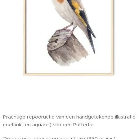
Prachtige repodructie van een handgetekende illustratie
(met inkt en aquarel) van een Puttertje.
De poster is geprint op heel stevig (350 grams)