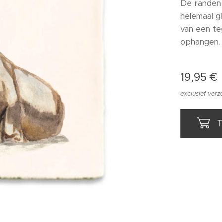
De randen 
helemaal g
van een te
ophangen.
19,95
€
exclusief ver