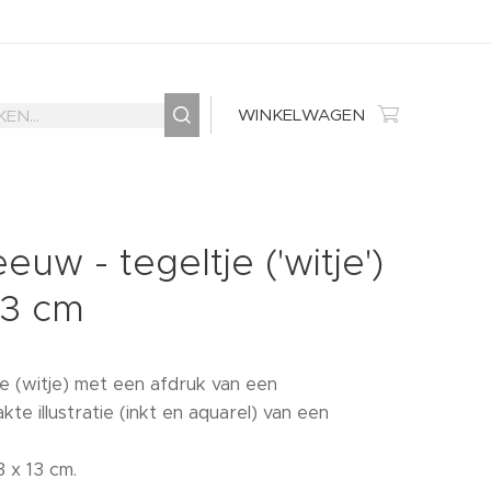
WINKELWAGEN
euw - tegeltje ('witje')
13 cm
je (witje) met een afdruk van een
te illustratie (inkt en aquarel) van een
3 x 13 cm.